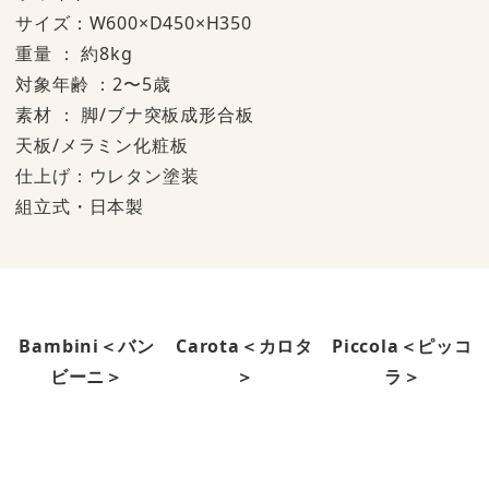
サイズ：W600×D450×H350
重量 ： 約8kg
対象年齢 ：2〜5歳
素材 ： 脚/ブナ突板成形合板
天板/メラミン化粧板
仕上げ：ウレタン塗装
組立式・日本製
Bambini＜バン
Carota＜カロタ
Piccola＜ピッコ
ビーニ＞
＞
ラ＞