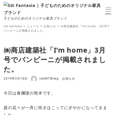
MENU
子どものためのオリジナル家具ブランド
Sdi Fantasia
ニュース
お知らせ
㈱商店建築社「I’m home」3月号で
バンビーニが掲載されました。
㈱商店建築社「I’m home」3月
号でバンビーニが掲載されまし
た。
著者
投稿日
カテゴリー
2019年3月18日
sdiiMT@sep
お知らせ
今日は春爛漫の熊本です。
庭の花々が一斉に咲きほこってにぎやかになってきま
した。